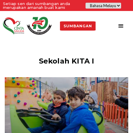
Setiap sen dari sumbangan anda
merupakan amanah buat kami
SUMBANGAN
Sekolah KITA I