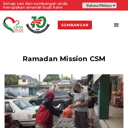
Setiap sen dari sumbangan anda
merupakan amanah buat kami
SUMBANGAN
Ramadan Mission CSM