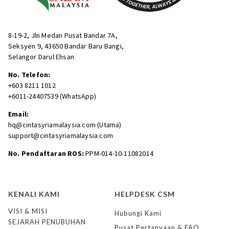
8-19-2, Jln Medan Pusat Bandar 7A,
Seksyen 9, 43650 Bandar Baru Bangi,
Selangor Darul Ehsan
No. Telefon:
+603 8211 1012
+6011-24407539 (WhatsApp)
Email:
hq@cintasyriamalaysia.com (Utama)
support@cintasyriamalaysia.com
No. Pendaftaran ROS:
PPM-014-10-11082014
KENALI KAMI
HELPDESK CSM
VISI & MISI
Hubungi Kami
SEJARAH PENUBUHAN
Pusat Pertanyaan & FAQ