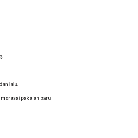
g.
an lalu.
a merasai pakaian baru