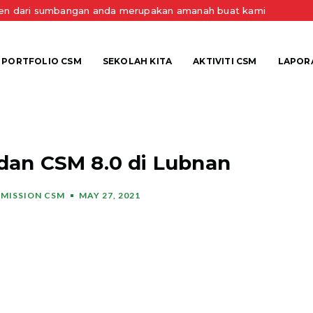
sen dari sumbangan anda merupakan amanah buat kami
PORTFOLIO CSM
SEKOLAH KITA
AKTIVITI CSM
LAPOR
dan CSM 8.0 di Lubnan
MISSION CSM
MAY 27, 2021