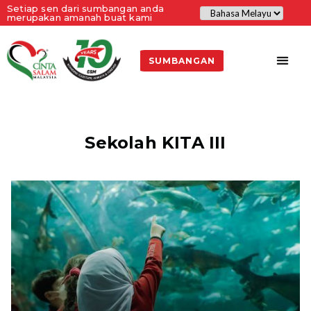
Setiap sen dari sumbangan anda
merupakan amanah buat kami
SUMBANGAN
Sekolah KITA III