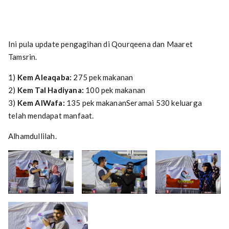
Ini pula update pengagihan di Qourqeena dan Maaret
Tamsrin.
1)
Kem Aleaqaba:
275 pek makanan
2)
Kem Tal Hadiyana:
100 pek makanan
3)
Kem AlWafa:
135 pek makananSeramai 530 keluarga
telah mendapat manfaat.
Alhamdullilah.