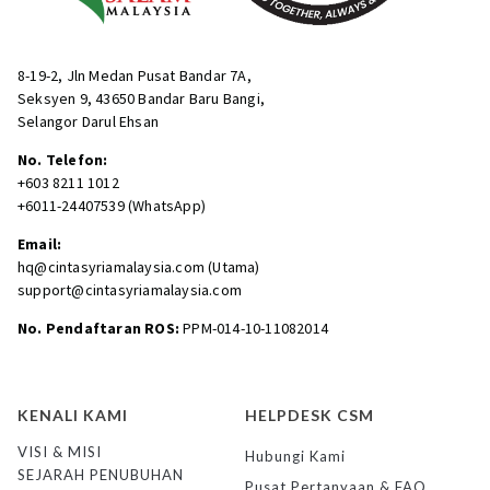
8-19-2, Jln Medan Pusat Bandar 7A,
Seksyen 9, 43650 Bandar Baru Bangi,
Selangor Darul Ehsan
No. Telefon:
+603 8211 1012
+6011-24407539 (WhatsApp)
Email:
hq@cintasyriamalaysia.com (Utama)
support@cintasyriamalaysia.com
No. Pendaftaran ROS:
PPM-014-10-11082014
KENALI KAMI
HELPDESK CSM
VISI & MISI
Hubungi Kami
SEJARAH PENUBUHAN
Pusat Pertanyaan & FAQ