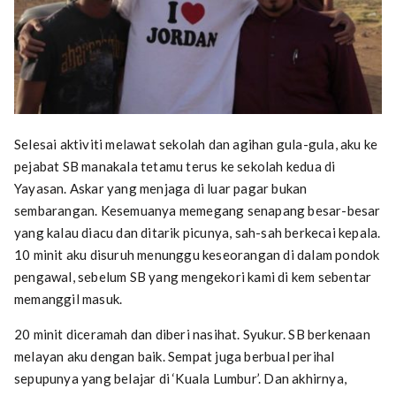
Selesai aktiviti melawat sekolah dan agihan gula-gula, aku ke
pejabat SB manakala tetamu terus ke sekolah kedua di
Yayasan. Askar yang menjaga di luar pagar bukan
sembarangan. Kesemuanya memegang senapang besar-besar
yang kalau diacu dan ditarik picunya, sah-sah berkecai kepala.
10 minit aku disuruh menunggu keseorangan di dalam pondok
pengawal, sebelum SB yang mengekori kami di kem sebentar
memanggil masuk.
20 minit diceramah dan diberi nasihat. Syukur. SB berkenaan
melayan aku dengan baik. Sempat juga berbual perihal
sepupunya yang belajar di ‘Kuala Lumbur’. Dan akhirnya,